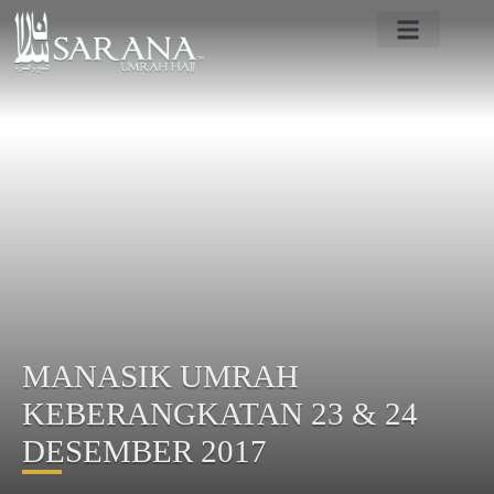
PROFIL SARANA UMRAH
PROGRAM UMRAH HAJI
BERITA TANAH SUCI
CONTACT US
MANASIK UMRAH
KEBERANGKATAN 23 & 24
DESEMBER 2017