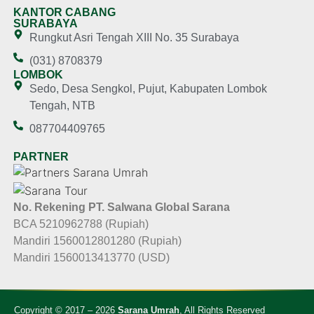
KANTOR CABANG
SURABAYA
Rungkut Asri Tengah XIII No. 35 Surabaya
(031) 8708379
LOMBOK
Sedo, Desa Sengkol, Pujut, Kabupaten Lombok
Tengah, NTB
087704409765
PARTNER
No. Rekening PT. Salwana Global Sarana
BCA 5210962788 (Rupiah)
Mandiri 1560012801280 (Rupiah)
Mandiri 1560013413770 (USD)
Copyright © 2017 – 2026
Sarana Umrah
, All Rights Reserved