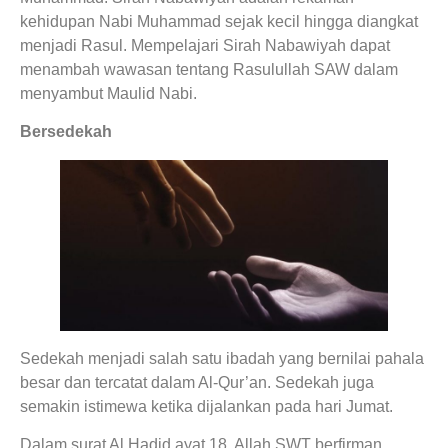
kehidupan Nabi Muhammad sejak kecil hingga diangkat
menjadi Rasul. Mempelajari Sirah Nabawiyah dapat
menambah wawasan tentang Rasulullah SAW dalam
menyambut Maulid Nabi.
Bersedekah
Sedekah menjadi salah satu ibadah yang bernilai pahala
besar dan tercatat dalam Al-Qur’an. Sedekah juga
semakin istimewa ketika dijalankan pada hari Jumat.
Dalam surat Al Hadid ayat 18, Allah SWT berfirman