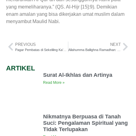
yang memeliharanya.” (QS. Al-Hijr [15]:9). Demikian
enam amalan yang bisa dikerjakan umat muslim dalam
menyambut Maulid Nabi.
PREVIOUS
NEXT
Pagar Pembatas di Sekeliling Ka’bah Dilepas
Allahumma Ballighna Ramadhan: Harapan Bertemu Bulan Penuh Berkah
ARTIKEL
Surat Al-Ikhlas dan Artinya
Read More »
Nikmatnya Berpuasa di Tanah
Suci: Pengalaman Spiritual yang
Tidak Terlupakan