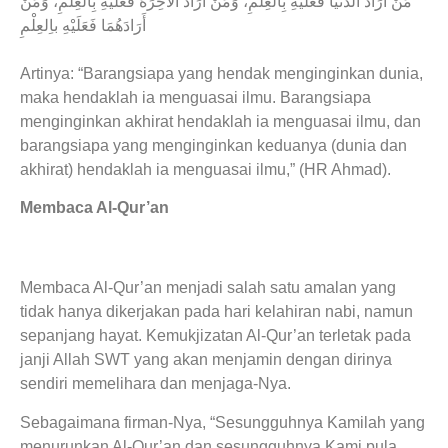
مَنْ أَرَادَ الدُّنْيَا فَعَلَيْهِ بِاْلعِلْمِ، وَمَنْ أَرَادَ الآخِرَهَ فَعَلَيْهِ بِالْعِلْمِ، وَمَنْ
أَرَادَهُمَا فَعَلَيْهِ باِلعِلْمِ
Artinya: “Barangsiapa yang hendak menginginkan dunia,
maka hendaklah ia menguasai ilmu. Barangsiapa
menginginkan akhirat hendaklah ia menguasai ilmu, dan
barangsiapa yang menginginkan keduanya (dunia dan
akhirat) hendaklah ia menguasai ilmu,” (HR Ahmad).
Membaca Al-Qur’an
Membaca Al-Qur’an menjadi salah satu amalan yang
tidak hanya dikerjakan pada hari kelahiran nabi, namun
sepanjang hayat. Kemukjizatan Al-Qur’an terletak pada
janji Allah SWT yang akan menjamin dengan dirinya
sendiri memelihara dan menjaga-Nya.
Sebagaimana firman-Nya, “Sesungguhnya Kamilah yang
menurunkan Al-Qur’an dan sesungguhnya Kami pula