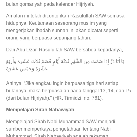
bulan qomariyah pada kalender Hijriyah.
Amalan ini telah dicontohkan Rasulullah SAW semasa
hidupnya. Keutamaan seseorang muslim yang
mengerjakan ibadah sunnah ini akan dicatat seperti
orang yang berpuasa sepanjang tahun.
Dari Abu Dzar, Rasulullah SAW bersabda kepadanya,
يَا أَبَا ذَرٍّ إِذَا صُمْتَ مِنَ الشَّهْرِ ثَلاَثَةَ أَيَّامٍ فَصُمْ ثَلاَثَ عَشْرَةَ وَأَرْبَعَ
عَشْرَةَ وَخَمْسَ عَشْرَةَ
Artinya: “Jika engkau ingin berpuasa tiga hari setiap
bulannya, maka berpuasalah pada tanggal 13, 14, dan 15
(dari bulan Hijriyah).” (HR. Tirmidzi, no. 761).
Mempelajari Sirah Nabawiyah
Mempelajari Sirah Nabi Muhammad SAW menjadi
sumber memperkaya pengetahuan tentang Nabi
Muhammad. Sirah Nabawiyah adalah rekaman