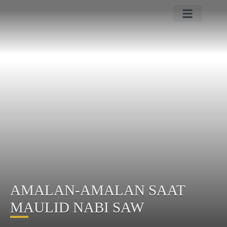
PROFIL SARANA UMRAH
PROGRAM UMRAH HAJI
BERITA TANAH SUCI
CONTACT US
AMALAN-AMALAN SAAT
MAULID NABI SAW