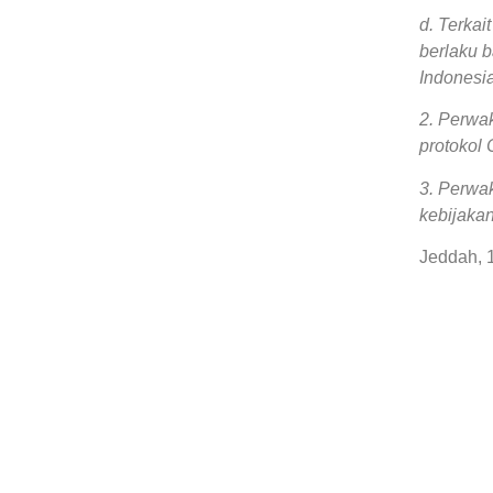
d. Terka
berlaku b
Indonesia
2. Perwa
protokol
3. Perwa
kebijaka
Jeddah, 