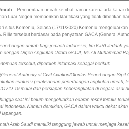
Umrah
– Pemberitaan umrah kembali ramai karena ada kabar d
an Luar Negeri memberikan klarifikasi yang tidak diberikan hany
dari situs Kemenlu, Selasa (17/11/2020) Kemenlu mengeluarka
. Rilis tersebut berdasar pada penyataan GACA (General Authorit
 penerbangan umrah bagi jemaah Indonesia, tim KJRI Jeddah ya
n dengan Dirjen Angkutan Udara GACA, Mr. Ali Muhammad Raja
ertemuan tersebut, diperoleh informasi sebagai berikut:
General Authority of Civil Aviation/Otoritas Penerbangan Sipil A
lakukan evaluasi pelaksanaan penerbangan angkutan umrah, 
 COVID-19 mulai dari persiapan keberangkatan di negara asal 
hingga saat ini belum mengeluarkan edaran resmi tertulis te
al Indonesia. Namun demikian, GACA dalam waktu dekat akan
di lapangan.
intah Arab Saudi memiliki tanggung jawab untuk menjaga kese