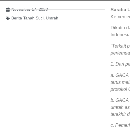
November 17, 2020
Saraba 
Kementeri
Berita Tanah Suci
,
Umrah
Dikutip 
Indonesia
“Terkait
pertemua
1. Dari p
a. GACA (
terus me
protokol
b. GACA 
umrah as
terakhir 
c. Pemer