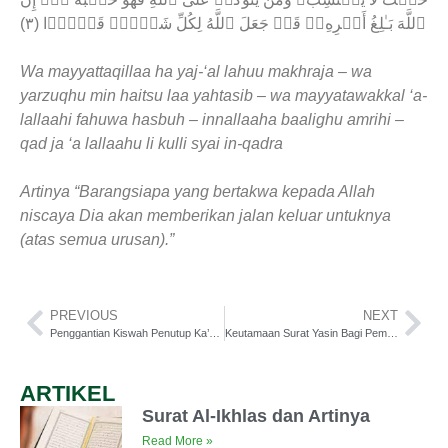
ٱللَّهَ بَـٰلِغُ أَمۡرِهِۦ‌ۚ قَدۡ جَعَلَ ٱللَّهُ لِكُلِّ شَىۡءٍ۬ قَدۡرً۬ا (٣)
Wa mayyattaqillaa ha yaj-‘al lahuu makhraja – wa
yarzuqhu min haitsu laa yahtasib – wa mayyatawakkal ‘a-
lallaahi fahuwa hasbuh – innallaaha baalighu amrihi –
qad ja ‘a lallaahu li kulli syai in-qadra
Artinya “Barangsiapa yang bertakwa kepada Allah
niscaya Dia akan memberikan jalan keluar untuknya
(atas semua urusan).”
PREVIOUS
NEXT
Penggantian Kiswah Penutup Ka’bah Pada 1 Muharram
Keutamaan Surat Yasin Bagi Pembacanya
ARTIKEL
Surat Al-Ikhlas dan Artinya
Read More »