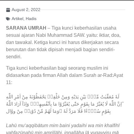
August 2, 2022
Artikel
,
Hadis
SARANA UMRAH
– Tiga kunci keberhasilan usaha
sesuai ajaran Nabi Muhammad SAW. yaitu: iktiar, doa,
dan tawakal. Ketiga kunci ini harus dikerjakan secara
berurutan dan tidak dipisah menjadi bagian sendiri-
sendiri.
Tiga kunci keberhasilan bagi seorang muslim ini
didasarkan pada firman Allah dalam Surah ar-Rad:Ayat
11:
لَهٗ مُعَقِّبٰتٌ مِّنْۢ بَيْنِ يَدَيْهِ وَمِنْ خَلْفِهٖ يَحْفَظُوْنَهٗ مِنْ اَمْرِ اللّٰهِ
ۗاِنَّ اللّٰهَ لَا يُغَيِّرُ مَا بِقَوْمٍ حَتّٰى يُغَيِّرُوْا مَا بِاَنْفُسِهِمْۗ وَاِذَآ اَرَادَ اللّٰهُ
بِقَوْمٍ سُوْۤءًا فَلَا مَرَدَّ لَهٗ ۚوَمَا لَهُمْ مِّنْ دُوْنِهٖ مِنْ ووَّال
Lahū mu‘aqqibātum mim baini yadaihi wa min khalfihī
yaḥfaẓūnahū min amrillāhi, innallāha lā yugayyiru mā