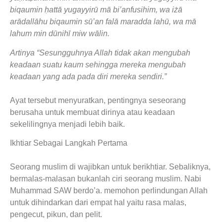
biqaumin ḥattā yugayyirū mā bi’anfusihim, wa iżā
arādallāhu biqaumin sū’an falā maradda lahū, wa mā
lahum min dūnihī miw wālin.
Artinya “Sesungguhnya Allah tidak akan mengubah
keadaan suatu kaum sehingga mereka mengubah
keadaan yang ada pada diri mereka sendiri.”
Ayat tersebut menyuratkan, pentingnya seseorang
berusaha untuk membuat dirinya atau keadaan
sekelilingnya menjadi lebih baik.
Ikhtiar Sebagai Langkah Pertama
Seorang muslim di wajibkan untuk berikhtiar. Sebaliknya,
bermalas-malasan bukanlah ciri seorang muslim. Nabi
Muhammad SAW berdo’a. memohon perlindungan Allah
untuk dihindarkan dari empat hal yaitu rasa malas,
pengecut, pikun, dan pelit.