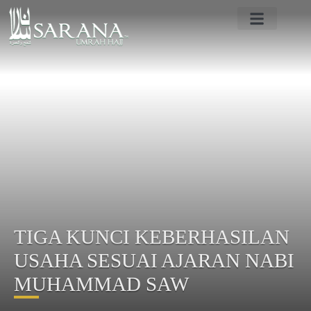
PROFIL SARANA UMRAH
PROGRAM UMRAH HAJI
BERITA TANAH SUCI
CONTACT US
TIGA KUNCI KEBERHASILAN
USAHA SESUAI AJARAN NABI
MUHAMMAD SAW