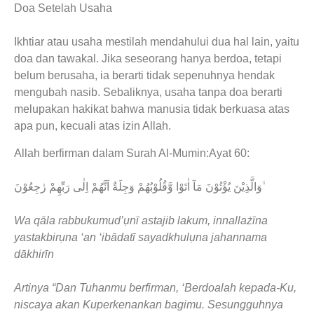
Doa Setelah Usaha
Ikhtiar atau usaha mestilah mendahului dua hal lain, yaitu
doa dan tawakal. Jika seseorang hanya berdoa, tetapi
belum berusaha, ia berarti tidak sepenuhnya hendak
mengubah nasib. Sebaliknya, usaha tanpa doa berarti
melupakan hakikat bahwa manusia tidak berkuasa atas
apa pun, kecuali atas izin Allah.
Allah berfirman dalam Surah Al-Mumin:Ayat 60:
وَالَّذِيْنَ يُؤْتُوْنَ مَآ اٰتَوْا وَّقُلُوْبُهُمْ وَجِلَةٌ اَنَّهُمْ اِلٰى رَبِّهِمْ رٰجِعُوْنَ ۙ
Wa qāla rabbukumud’ụnī astajib lakum, innallażīna
yastakbirụna ‘an ‘ibādatī sayadkhulụna jahannama
dākhirīn
Artinya “Dan Tuhanmu berfirman, ‘Berdoalah kepada-Ku,
niscaya akan Kuperkenankan bagimu. Sesungguhnya