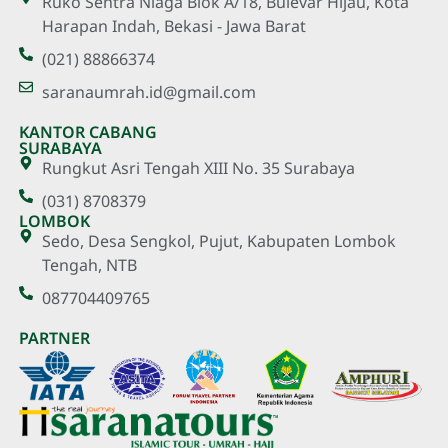
Ruko Sentra Niaga Blok A/18, Bulevar Hijau, Kota
Harapan Indah, Bekasi - Jawa Barat
(021) 88866374
saranaumrah.id@gmail.com
KANTOR CABANG
SURABAYA
Rungkut Asri Tengah XIII No. 35 Surabaya
(031) 8708379
LOMBOK
Sedo, Desa Sengkol, Pujut, Kabupaten Lombok
Tengah, NTB
087704409765
PARTNER