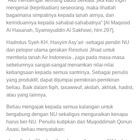
“Aku mendengar seorang badui berkata: jika kau ingin
mengenal (kepribadian) seseorang, maka lihatlah
bagaimana simpatinya kepada tanah airnya, dan
kerinduannya kepada sahabat-sahabatnya” [Al Maqosid
Al Hasanah, Syamsyuddin Al Sakhowi, hlm 297].
Hadrotus Syeh KH. Hasyim Asy’ari -sebagai pendiri NU
dan pelopor utama gerakan Resolusi Jihad untuk
membela tanah Air Indonesia-, juga pada masa-masa
sebelumnya sangat-sangat menamkan nilai-nilai
kebangsaan kepada semua santrinya. Sebagai penulis
yang produktif, dapat dijumpai pemikiran-pemikiran
beliau. Baik dalam fiqih, tasawwuf, akidah, akhlak, hadist,
atau yang lainnya.
Beliau mengajak kepada semua kalangan untuk
bergabung dengan NU sekaligus menguraikan kenapa
harus ber-NU. Penulis kutipkan dari Muqoddimah Qonun
Asasi, beliau menyatakan: