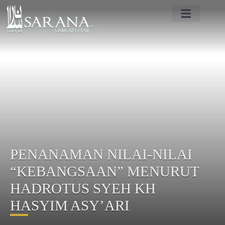
PROFIL SARANA UMRAH
PROGRAM UMRAH HAJI
BERITA TANAH SUCI
CONTACT US
PENANAMAN NILAI-NILAI
“KEBANGSAAN” MENURUT
HADROTUS SYEH KH
HASYIM ASY’ARI