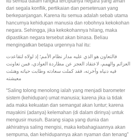
Itu semua dalam rangka terciptanya negara yang aman
dari segala konflik, pertikaian dan perseteruan yang
berkepanjangan. Karena itu semua adalah sebab utama
hancurnya kehidupan manusia dan robohnya kekokohan
negara. Sehingga, jika kekokohannya hilang, maka
dipastikan negara tersebut akan binasa. Beliau
mengingatkan betapa urgennya hal itu:
فالتعاون هو الذي عليه مدار نظام الأمم؛ إذ لولاه لتقاعدت
العزائم والهمم، لاعتقاد العجز عن مطاردة العوادي، فمن تعاونت
فيه دنياه وآخرته، فقد كملت سعادته وطابت حياته وهنئت
معيشته
“Saling tolong menolong ialah yang menjadi barometer
sistem (kehidupan) umat manusia; karena jika ia tidak
ada maka kekuatan dan semangat akan luntur; karena
mayakini (adanya) kelemahan (di dalam dirinya) untuk
mengusir musuh. Barang siapa yang dunia dan
akhiratnya saling mengisi, maka kebahagiaannya akan
sempurna, dan kehidupannya akan nyaman dan tenang”