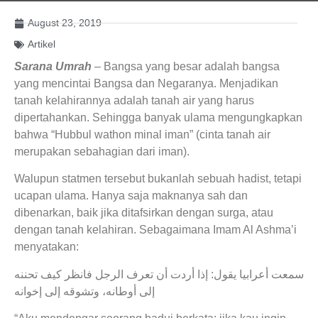
August 23, 2019
Artikel
Sarana Umrah
– Bangsa yang besar adalah bangsa
yang mencintai Bangsa dan Negaranya. Menjadikan
tanah kelahirannya adalah tanah air yang harus
dipertahankan. Sehingga banyak ulama mengungkapkan
bahwa “Hubbul wathon minal iman” (cinta tanah air
merupakan sebahagian dari iman).
Walupun statmen tersebut bukanlah sebuah hadist, tetapi
ucapan ulama. Hanya saja maknanya sah dan
dibenarkan, baik jika ditafsirkan dengan surga, atau
dengan tanah kelahiran. Sebagaimana Imam Al Ashma’i
menyatakan:
سمعت أعرابيا يقول: إذا أردت أن تعرف الرجل فانظر كيف تحننه
إلى أوطانه، وتشوقه إلى إخوانه