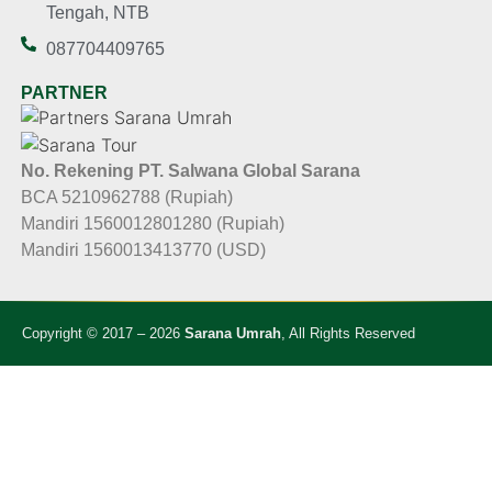
Tengah, NTB
087704409765
PARTNER
No. Rekening PT. Salwana Global Sarana
BCA 5210962788 (Rupiah)
Mandiri 1560012801280 (Rupiah)
Mandiri 1560013413770 (USD)
Copyright © 2017 – 2026
Sarana Umrah
, All Rights Reserved